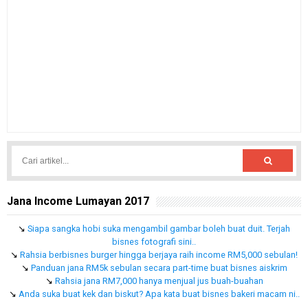
Jana Income Lumayan 2017
↘
Siapa sangka hobi suka mengambil gambar boleh buat duit. Terjah
bisnes fotografi sini..
↘
Rahsia berbisnes burger hingga berjaya raih income RM5,000 sebulan!
↘
Panduan jana RM5k sebulan secara part-time buat bisnes aiskrim
↘
Rahsia jana RM7,000 hanya menjual jus buah-buahan
↘
Anda suka buat kek dan biskut? Apa kata buat bisnes bakeri macam ni..