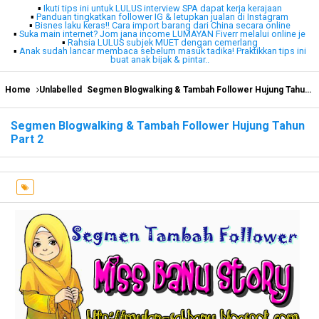
▪
Ikuti tips ini untuk LULUS interview SPA dapat kerja kerajaan
▪
Panduan tingkatkan follower IG & letupkan jualan di Instagram
▪
Bisnes laku keras!! Cara import barang dari China secara online
▪
Suka main internet? Jom jana income LUMAYAN Fiverr melalui online je
▪
Rahsia LULUS subjek MUET dengan cemerlang
▪
Anak sudah lancar membaca sebelum masuk tadika! Praktikkan tips ini
buat anak bijak & pintar..
Home
Unlabelled
Segmen Blogwalking & Tambah Follower Hujung Tahun Part 2
Segmen Blogwalking & Tambah Follower Hujung Tahun
Part 2