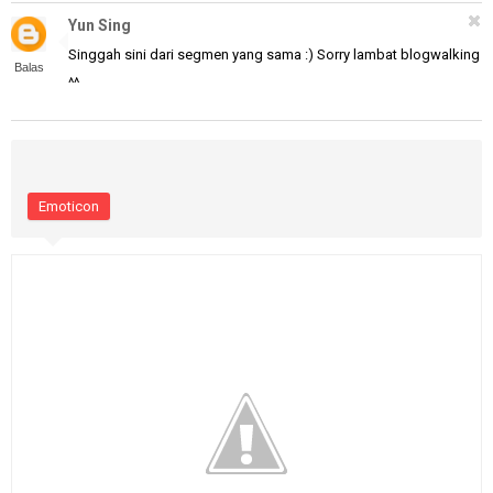
Yun Sing
Singgah sini dari segmen yang sama :) Sorry lambat blogwalking
Balas
^^
Emoticon