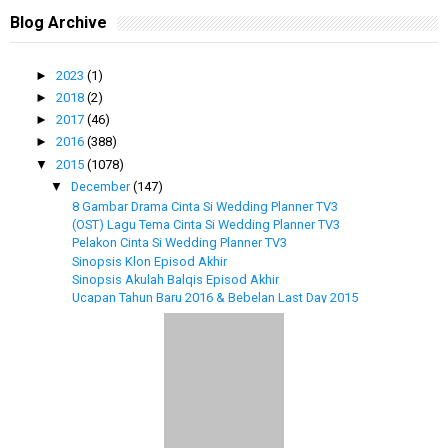
Blog Archive
►
2023
(1)
►
2018
(2)
►
2017
(46)
►
2016
(388)
▼
2015
(1078)
▼
December
(147)
8 Gambar Drama Cinta Si Wedding Planner TV3
(OST) Lagu Tema Cinta Si Wedding Planner TV3
Pelakon Cinta Si Wedding Planner TV3
Sinopsis Klon Episod Akhir
Sinopsis Akulah Balqis Episod Akhir
Ucapan Tahun Baru 2016 & Bebelan Last Day 2015
Rahsia Doa Mustajab
Selamba Buang Sampah Ke Dalam Sungai
Juara Parodi 2015 Minggu 8
Kebaya Nyonya Giveaway Contest by Izzlegacy Boutique
Pencarian Top 5 Blogger 2016
GIVEAWAY THE BABY STORE BERSAMA DIANARASHID
Terjumpa Duit Tepi Jalan 2 Kali Dalam Sehari
Biodata Adi Putra