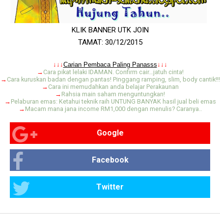
KLIK BANNER UTK JOIN
TAMAT: 30/12/2015
.
↓↓↓
Carian Pembaca Paling Panasss
↓↓↓
→
Cara pikat lelaki IDAMAN. Confirm cair…jatuh cinta!
→
Cara kuruskan badan dengan pantas! Pinggang ramping, slim, body cantik!!!
→
Cara ini memudahkan anda belajar Perakaunan
→
Rahsia main saham menguntungkan!
→
Pelaburan emas: Ketahui teknik raih UNTUNG BANYAK hasil jual beli emas
→
Macam mana jana income RM1,000 dengan menulis? Caranya..
Google
Facebook
Twitter