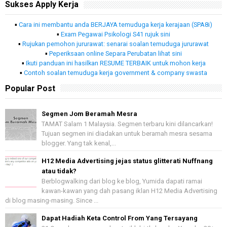
Sukses Apply Kerja
▪
Cara ini membantu anda BERJAYA temuduga kerja kerajaan (SPA8i)
▪
Exam Pegawai Psikologi S41 rujuk sini
▪
Rujukan pemohon jururawat: senarai soalan temuduga jururawat
▪
Peperiksaan online Separa Perubatan lihat sini
▪
Ikuti panduan ini hasilkan RESUME TERBAIK untuk mohon kerja
▪
Contoh soalan temuduga kerja government & company swasta
Popular Post
Segmen Jom Beramah Mesra
TAMAT Salam 1 Malaysia. Segmen terbaru kini dilancarkan!
Tujuan segmen ini diadakan untuk beramah mesra sesama
blogger. Yang tak kenal,...
H12 Media Advertising jejas status glitterati Nuffnang
atau tidak?
Berblogwalking dari blog ke blog, Yumida dapati ramai
kawan-kawan yang dah pasang iklan H12 Media Advertising
di blog masing-masing. Since ...
Dapat Hadiah Keta Control From Yang Tersayang