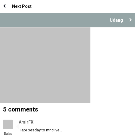
Next Post
Udang
5 comments
AmirFX
Hepi besday to mr clive...
Balas