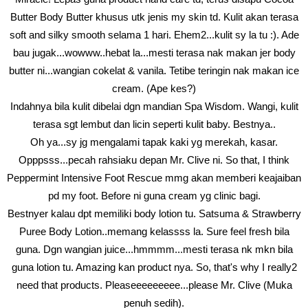
Butter Body Butter khusus utk jenis my skin td. Kulit akan terasa
soft and silky smooth selama 1 hari. Ehem2...kulit sy la tu :). Ade
bau jugak...wowww..hebat la...mesti terasa nak makan jer body
butter ni...wangian cokelat & vanila. Tetibe teringin nak makan ice
cream. (Ape kes?)
Indahnya bila kulit dibelai dgn mandian Spa Wisdom. Wangi, kulit
terasa sgt lembut dan licin seperti kulit baby. Bestnya..
Oh ya...sy jg mengalami tapak kaki yg merekah, kasar.
Opppsss...pecah rahsiaku depan Mr. Clive ni. So that, I think
Peppermint Intensive Foot Rescue mmg akan memberi keajaiban
pd my foot. Before ni guna cream yg clinic bagi.
Bestnyer kalau dpt memiliki body lotion tu. Satsuma & Strawberry
Puree Body Lotion..memang kelassss la. Sure feel fresh bila
guna. Dgn wangian juice...hmmmm...mesti terasa nk mkn bila
guna lotion tu. Amazing kan product nya. So, that's why I really2
need that products. Pleaseeeeeeeee...please Mr. Clive (Muka
penuh sedih).