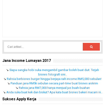
Jana Income Lumayan 2017
↘
Siapa sangka hobi suka mengambil gambar boleh buat duit. Terjah
bisnes fotografi sini..
↘
Rahsia berbisnes burger hingga berjaya raih income RM5,000 sebulan!
↘
Panduan jana RM5k sebulan secara part-time buat bisnes aiskrim
↘
Rahsia jana RM7,000 hanya menjual jus buah-buahan
↘
Anda suka buat kek dan biskut? Apa kata buat bisnes bakeri macam ni..
Sukses Apply Kerja