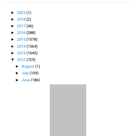
►
2023
(1)
►
2018
(2)
►
2017
(46)
►
2016
(388)
►
2015
(1078)
►
2014
(1564)
►
2013
(1645)
▼
2012
(729)
►
August
(1)
►
July
(109)
►
June
(186)
►
May
(138)
►
April
(123)
▼
March
(69)
Kak Rock Galaksi TV9
Misteri Hadiah Terbongkar
Hadiah Sampai - from Intan Berlian 1st GA
Hepi Bday Cayangku
Nak Cerita Pun Malas
Skirt Idaman