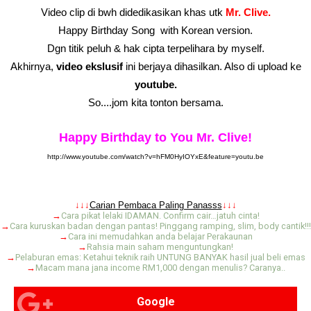
Video clip di bwh didedikasikan khas utk
Mr. Clive.
Happy Birthday Song with Korean version.
Dgn titik peluh & hak cipta terpelihara by myself.
Akhirnya,
video ekslusif
ini berjaya dihasilkan. Also di upload ke
youtube.
So....jom kita tonton bersama.
Happy Birthday to You Mr. Clive!
http://www.youtube.com/watch?v=hFM0HyIOYxE&feature=youtu.be
.
↓↓↓
Carian Pembaca Paling Panasss
↓↓↓
→
Cara pikat lelaki IDAMAN. Confirm cair…jatuh cinta!
→
Cara kuruskan badan dengan pantas! Pinggang ramping, slim, body cantik!!!
→
Cara ini memudahkan anda belajar Perakaunan
→
Rahsia main saham menguntungkan!
→
Pelaburan emas: Ketahui teknik raih UNTUNG BANYAK hasil jual beli emas
→
Macam mana jana income RM1,000 dengan menulis? Caranya..
Google