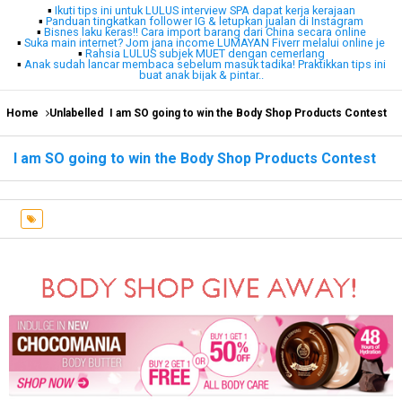
▪
Ikuti tips ini untuk LULUS interview SPA dapat kerja kerajaan
▪
Panduan tingkatkan follower IG & letupkan jualan di Instagram
▪
Bisnes laku keras!! Cara import barang dari China secara online
▪
Suka main internet? Jom jana income LUMAYAN Fiverr melalui online je
▪
Rahsia LULUS subjek MUET dengan cemerlang
▪
Anak sudah lancar membaca sebelum masuk tadika! Praktikkan tips ini
buat anak bijak & pintar..
Home
Unlabelled
I am SO going to win the Body Shop Products Contest
I am SO going to win the Body Shop Products Contest