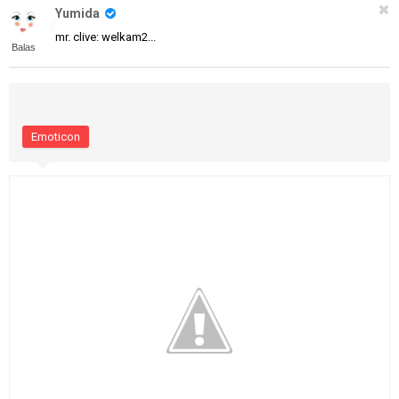
Yumida
mr. clive: welkam2...
Balas
Emoticon