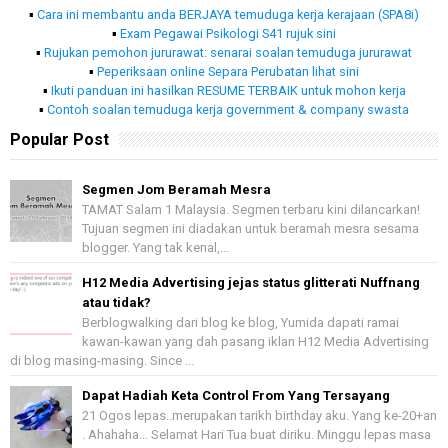
▪
Cara ini membantu anda BERJAYA temuduga kerja kerajaan (SPA8i)
▪
Exam Pegawai Psikologi S41 rujuk sini
▪
Rujukan pemohon jururawat: senarai soalan temuduga jururawat
▪
Peperiksaan online Separa Perubatan lihat sini
▪
Ikuti panduan ini hasilkan RESUME TERBAIK untuk mohon kerja
▪
Contoh soalan temuduga kerja government & company swasta
Popular Post
Segmen Jom Beramah Mesra
TAMAT Salam 1 Malaysia. Segmen terbaru kini dilancarkan!
Tujuan segmen ini diadakan untuk beramah mesra sesama
blogger. Yang tak kenal,...
H12 Media Advertising jejas status glitterati Nuffnang
atau tidak?
Berblogwalking dari blog ke blog, Yumida dapati ramai
kawan-kawan yang dah pasang iklan H12 Media Advertising
di blog masing-masing. Since ...
Dapat Hadiah Keta Control From Yang Tersayang
21 Ogos lepas..merupakan tarikh birthday aku. Yang ke-20+an
. Ahahaha... Selamat Hari Tua buat diriku. Minggu lepas masa