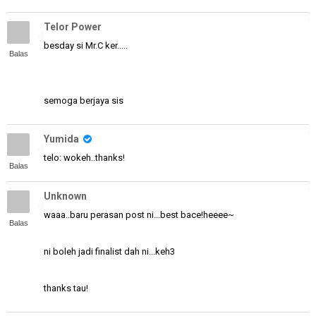
Telor Power
besday si Mr.C ker.....
Balas
semoga berjaya sis
Yumida
telo: wokeh..thanks!
Balas
Unknown
waaa..baru perasan post ni...best bace!heeee~
Balas
ni boleh jadi finalist dah ni...keh3
thanks tau!