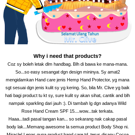
Why i need that products?
Coz sy boleh letak dlm handbag. Blh di bawa ke mana-mana.
So...so easy sesangat dgn design mininya. Sy amat2
mengidamkan Hand care jenis Hemp Hand Protector, yg mana
sgt sesuai dgn jenis kulit sy yg kering. So, bila Mr. Clive yg baik
hati bagi product tu kt sy, sure kulit sy akan sihat, cantik and blh
nampak sparkling dari jauh :). Di tambah lg dgn adanya Wild
Rose Hand Cream SPF 15....wow...tak terkata.
Haaa...tadi pasal tangan kan... so sekarang nak cakap pasal
body lak...Memang awesome la semua product Body Shop ni.
Miracle! Lepas guna product hand care td, terus disapu Cocoa